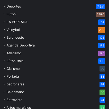
Deportes
7.681
Fútbol
1.096
LA PORTADA
514
Voleybol
230
Baloncesto
195
Agenda Deportiva
179
Atletismo
175
Fútbol sala
139
Ciclismo
90
Portada
88
pedroneras
61
Balonmano
60
Entrevista
41
Artes marciales
38