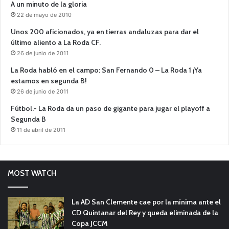
A un minuto de la gloria
22 de mayo de 2010
Unos 200 aficionados, ya en tierras andaluzas para dar el
último aliento a La Roda CF.
26 de junio de 2011
La Roda habló en el campo: San Fernando 0 – La Roda 1 ¡Ya
estamos en segunda B!
26 de junio de 2011
Fútbol.- La Roda da un paso de gigante para jugar el playoff a
Segunda B
11 de abril de 2011
MOST WATCH
La AD San Clemente cae por la mínima ante el
CD Quintanar del Rey y queda eliminada de la
Copa JCCM