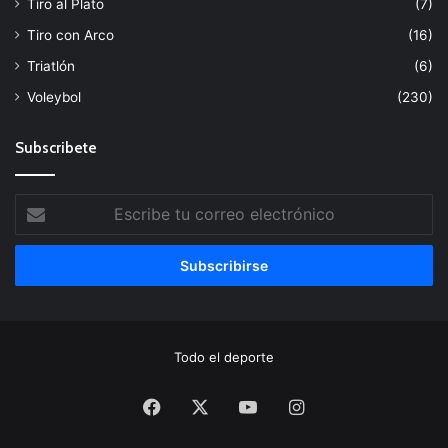
Tiro al Plato
(7)
Tiro con Arco
(16)
Triatlón
(6)
Voleybol
(230)
Subscribete
Escribe
tu
correo
electrónico
Todo el deporte
Facebook
X
YouTube
Instagram