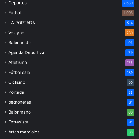
Deportes
7.680
Fútbol
1.095
LA PORTADA
514
Voleybol
230
Baloncesto
195
Agenda Deportiva
179
Atletismo
175
Fútbol sala
139
Ciclismo
90
Portada
88
pedroneras
61
Balonmano
60
Entrevista
41
Artes marciales
38