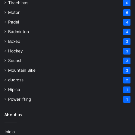
Tirachinas
6
Motor
6
Padel
4
Bádminton
4
Boxeo
3
Hockey
3
Squash
3
Mountain Bike
3
ducross
2
Hípica
1
Powerlifting
1
About us
Inicio