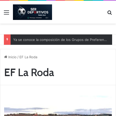
Menú
B
Ya se conoce la composición de los Grupos de Preferente y el calendario
Inicio
/
EF La Roda
EF La Roda