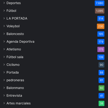
Deportes
7.680
Fútbol
1.095
LA PORTADA
514
Voleybol
230
Baloncesto
195
Agenda Deportiva
179
Atletismo
175
Fútbol sala
139
Ciclismo
90
Portada
88
pedroneras
61
Balonmano
60
Entrevista
41
Artes marciales
38