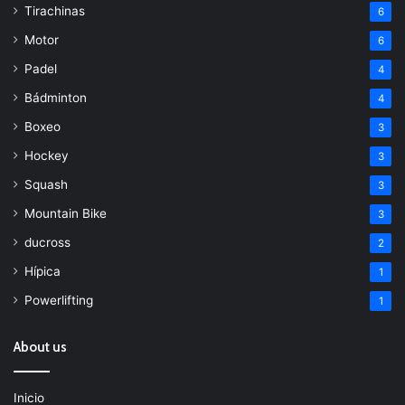
Tirachinas
6
Motor
6
Padel
4
Bádminton
4
Boxeo
3
Hockey
3
Squash
3
Mountain Bike
3
ducross
2
Hípica
1
Powerlifting
1
About us
Inicio