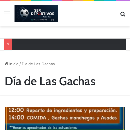
Menú
B
Ya se conoce la composición de los Grupos de Preferente y el calendario
Inicio
/
Día de Las Gachas
Día de Las Gachas