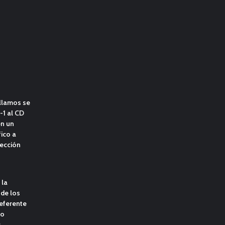
llamos se
-1 al CD
n un
ico a
tección
 la
de los
eferente
io
s