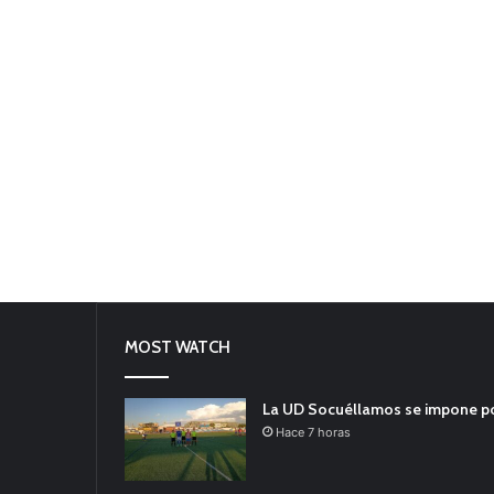
MOST WATCH
La UD Socuéllamos se impone por 
Hace 7 horas