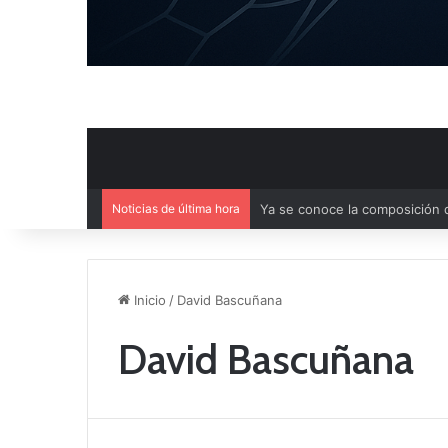
Noticias de última hora
Agenda deportiva del fin de 
Inicio
/
David Bascuñana
David Bascuñana