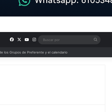
Facebook
X
YouTube
Instagram
Buscar
por
semana en nuestra comarca