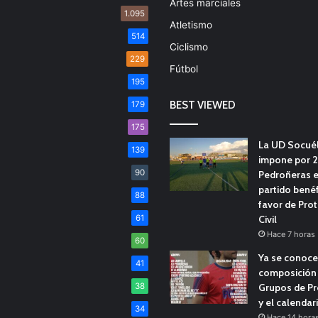
Artes marciales
1.095
Atletismo
514
Ciclismo
229
Fútbol
195
BEST VIEWED
179
175
La UD Socué
139
impone por 2
90
Pedroñeras e
partido benéf
88
favor de Pro
61
Civil
Hace 7 horas
60
Ya se conoce
41
composición 
38
Grupos de Pr
y el calendar
34
Hace 14 hora