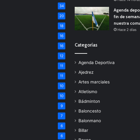
34
Agenda depor
20
fin de seman
nuestra com
18
Hace 2 días
16
Categorías
16
12
Agenda Deportiva
11
Ajedrez
11
Artes marciales
10
Atletismo
10
Bádminton
9
Baloncesto
7
Balonmano
6
Billar
6