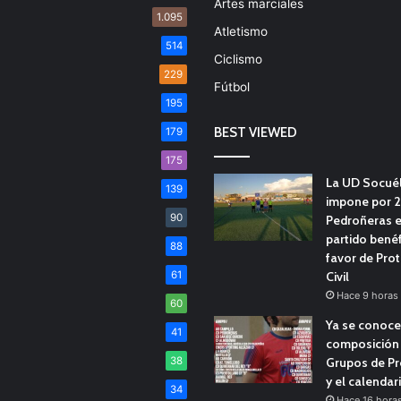
Artes marciales
1.095
Atletismo
514
Ciclismo
229
Fútbol
195
BEST VIEWED
179
175
La UD Socué
139
impone por 2
90
Pedroñeras e
partido benéf
88
favor de Pro
61
Civil
Hace 9 horas
60
Ya se conoce
41
composición 
38
Grupos de Pr
y el calendar
34
Hace 16 hora