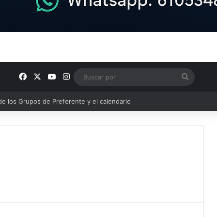
Facebook
X
YouTube
Instagram
Buscar
por
semana en nuestra comarca