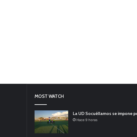
MOST WATCH
La UD Socuéllamos se impone por 
Hace 9 horas