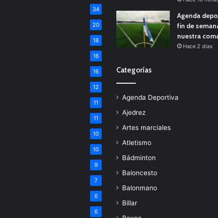
34
Agenda depor
20
fin de seman
nuestra com
18
Hace 2 días
16
Categorías
16
12
Agenda Deportiva
11
Ajedrez
11
Artes marciales
10
Atletismo
10
Bádminton
9
Baloncesto
7
Balonmano
6
Billar
6