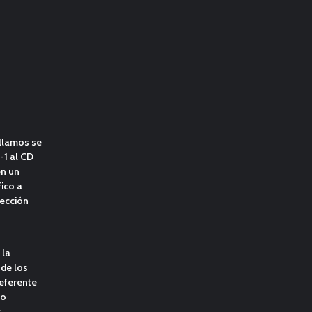
llamos se
-1 al CD
n un
ico a
tección
 la
de los
eferente
io
s