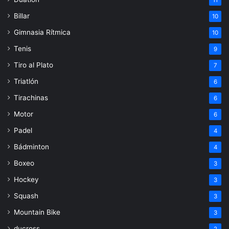
11
Billar
10
Gimnasia Rítmica
10
Tenis
9
Tiro al Plato
7
Triatlón
6
Tirachinas
6
Motor
6
Padel
4
Bádminton
4
Boxeo
3
Hockey
3
Squash
3
Mountain Bike
3
ducross