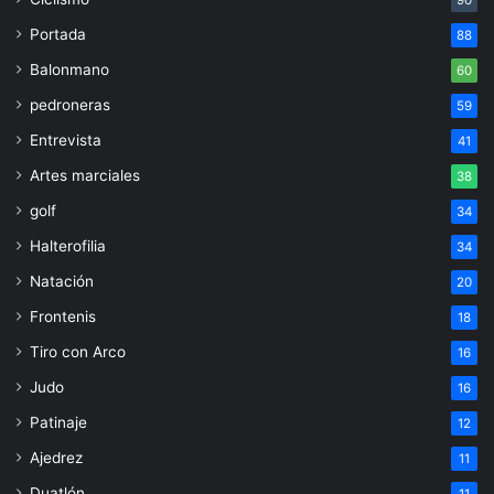
90
Portada
88
Balonmano
60
pedroneras
59
Entrevista
41
Artes marciales
38
golf
34
Halterofilia
34
Natación
20
Frontenis
18
Tiro con Arco
16
Judo
16
Patinaje
12
Ajedrez
11
Duatlón