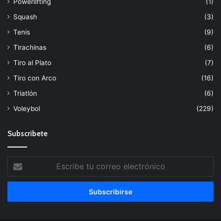
Powerlifting
(1)
Squash
(3)
Tenis
(9)
Tirachinas
(6)
Tiro al Plato
(7)
Tiro con Arco
(16)
Triatlón
(6)
Voleybol
(229)
Subscribete
Escribe
tu
correo
electrónico