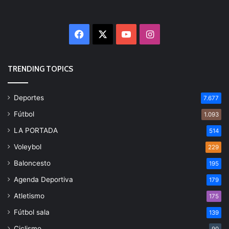
Facebook
X
YouTube
Instagram
TRENDING TOPICS
Deportes
7.677
Fútbol
1.093
LA PORTADA
514
Voleybol
229
Baloncesto
195
Agenda Deportiva
179
Atletismo
175
Fútbol sala
139
Ciclismo