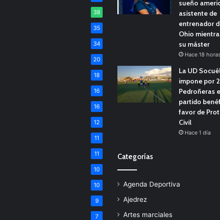
sueño americ
38
asistente de
entrenador d
35
Ohio mientra
su máster
34
Hace 18 hora
20
La UD Socué
18
impone por 2
Pedroñeras e
16
partido benéf
16
favor de Pro
Civil
12
Hace 1 día
11
11
Categorías
10
Agenda Deportiva
10
Ajedrez
9
Artes marciales
7