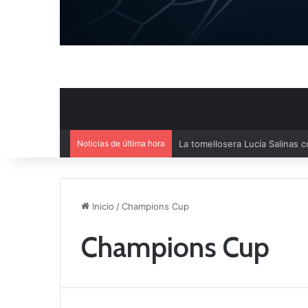
Noticias de última hora
La UD Socuéllamos se impone p
Inicio
/
Champions Cup
Champions Cup