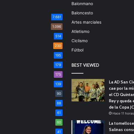
Balonmano
Baloncesto
7.681
Artes marciales
1.096
Atletismo
514
Ciclismo
230
Fútbol
195
BEST VIEWED
179
175
La AD San C
139
cae por la m
90
el CD Quinta
Rey y queda 
88
de la Copa J
61
Hace 11 horas
60
La tomellose
Salinas cons
41