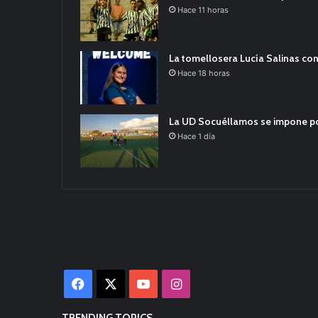
Hace 11 horas
La tomellosera Lucía Salinas con
Hace 18 horas
La UD Socuéllamos se impone por 
Hace 1 día
Facebook
X
YouTube
Instagram