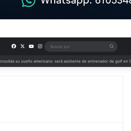
Facebook
X
YouTube
Instagram
Buscar
por
or 2-1 al CD Pedroñeras en un partido benéfico a favor de Protección 