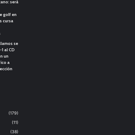
ano: será
e golf en
s cursa
s
llamos se
-1 al CD
n un
ico a
tección
(179)
(11)
(38)