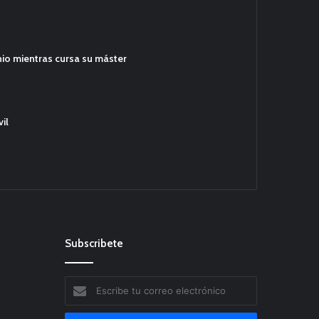
hio mientras cursa su máster
il
Subscribete
Escribe
tu
correo