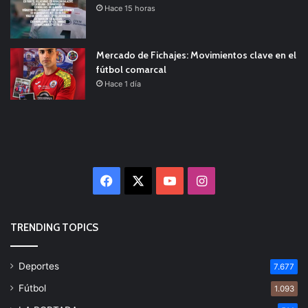
Hace 15 horas
Mercado de Fichajes: Movimientos clave en el
fútbol comarcal
Hace 1 día
Facebook
X
YouTube
Instagram
TRENDING TOPICS
Deportes
7.677
Fútbol
1.093