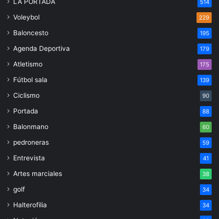
LA PORTADA
514
Voleybol
229
Baloncesto
195
Agenda Deportiva
179
Atletismo
175
Fútbol sala
139
Ciclismo
90
Portada
88
Balonmano
60
pedroneras
59
Entrevista
41
Artes marciales
38
golf
34
Halterofilia
34