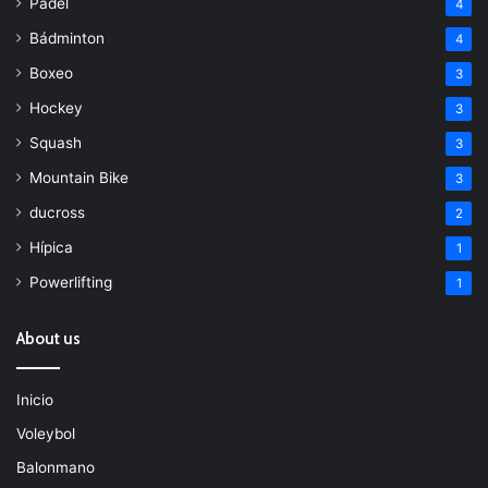
Padel
4
Bádminton
4
Boxeo
3
Hockey
3
Squash
3
Mountain Bike
3
ducross
2
Hípica
1
Powerlifting
1
About us
Inicio
Voleybol
Balonmano