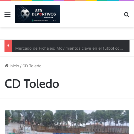
Menú
B
Mercado de Fichajes: Movimientos clave en el fútbol comarcal
Inicio
/
CD Toledo
CD Toledo