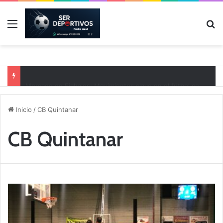
Menú
B
Mercado de Fichajes: Movimientos clave en el fútbol comarcal
Inicio
/
CB Quintanar
CB Quintanar