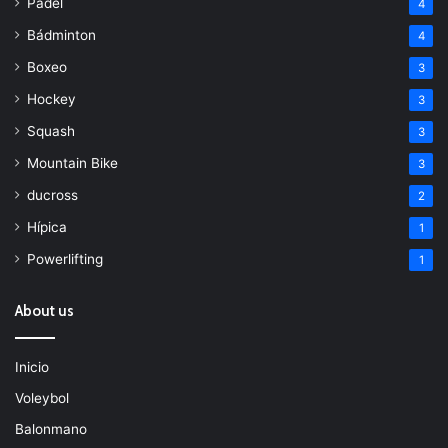
Padel
4
Bádminton
4
Boxeo
3
Hockey
3
Squash
3
Mountain Bike
3
ducross
2
Hípica
1
Powerlifting
1
About us
Inicio
Voleybol
Balonmano