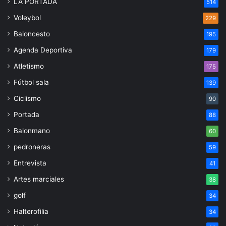
LA PORTADA
514
Voleybol
229
Baloncesto
195
Agenda Deportiva
179
Atletismo
175
Fútbol sala
139
Ciclismo
90
Portada
88
Balonmano
60
pedroneras
59
Entrevista
41
Artes marciales
38
golf
34
Halterofilia
34