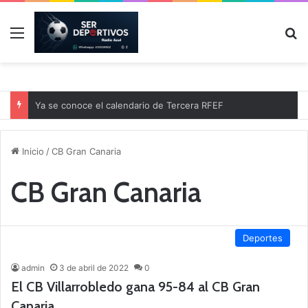
Menú
B
Ya se conoce el calendario de Tercera RFEF
Inicio
/
CB Gran Canaria
CB Gran Canaria
Deportes
admin
3 de abril de 2022
0
El CB Villarrobledo gana 95-84 al CB Gran
Canaria