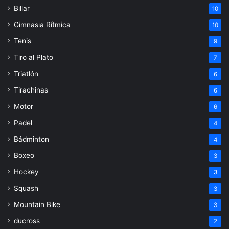
Billar
10
Gimnasia Rítmica
10
Tenis
9
Tiro al Plato
7
Triatlón
6
Tirachinas
6
Motor
6
Padel
4
Bádminton
4
Boxeo
3
Hockey
3
Squash
3
Mountain Bike
3
ducross
2