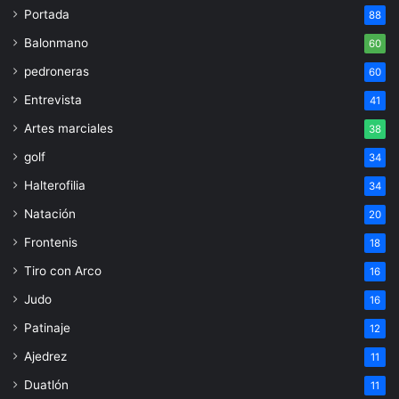
Portada
88
Balonmano
60
pedroneras
60
Entrevista
41
Artes marciales
38
golf
34
Halterofilia
34
Natación
20
Frontenis
18
Tiro con Arco
16
Judo
16
Patinaje
12
Ajedrez
11
Duatlón
11