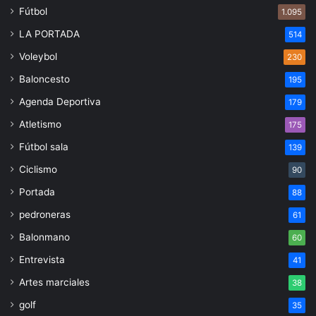
Fútbol
1.095
LA PORTADA
514
Voleybol
230
Baloncesto
195
Agenda Deportiva
179
Atletismo
175
Fútbol sala
139
Ciclismo
90
Portada
88
pedroneras
61
Balonmano
60
Entrevista
41
Artes marciales
38
golf
35