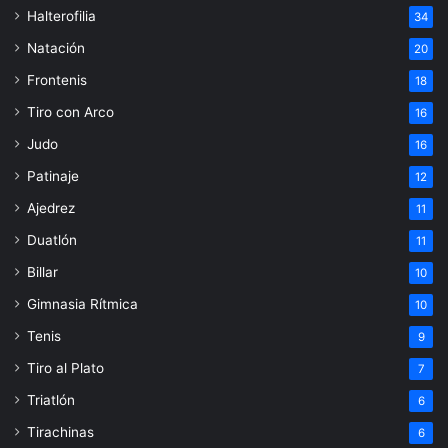
Halterofilia
34
Natación
20
Frontenis
18
Tiro con Arco
16
Judo
16
Patinaje
12
Ajedrez
11
Duatlón
11
Billar
10
Gimnasia Rítmica
10
Tenis
9
Tiro al Plato
7
Triatlón
6
Tirachinas
6