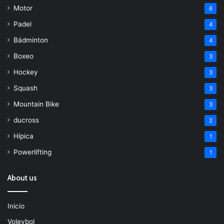
Motor
6
Padel
4
Bádminton
4
Boxeo
3
Hockey
3
Squash
3
Mountain Bike
3
ducross
2
Hípica
1
Powerlifting
1
About us
Inicio
Voleybol