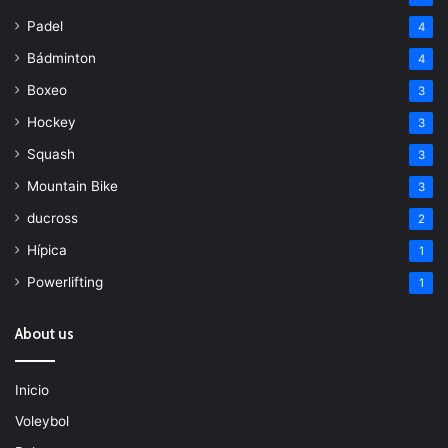
Padel
4
Bádminton
4
Boxeo
3
Hockey
3
Squash
3
Mountain Bike
3
ducross
2
Hípica
1
Powerlifting
1
About us
Inicio
Voleybol