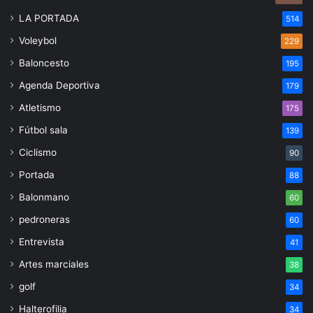
LA PORTADA
514
Voleybol
229
Baloncesto
195
Agenda Deportiva
179
Atletismo
175
Fútbol sala
139
Ciclismo
90
Portada
88
Balonmano
60
pedroneras
60
Entrevista
41
Artes marciales
38
golf
34
Halterofilia
34