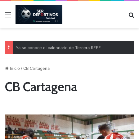
Menú
B
Ya se conoce el calendario de Tercera RFEF
Inicio
/
CB Cartagena
CB Cartagena