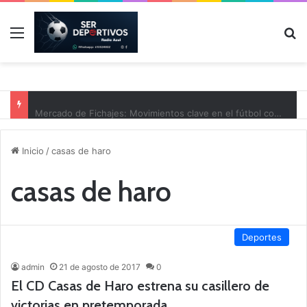
Menú
B
Mercado de Fichajes: Movimientos clave en el fútbol comarcal
Inicio
/
casas de haro
casas de haro
Deportes
admin
21 de agosto de 2017
0
El CD Casas de Haro estrena su casillero de
victorias en pretemporada