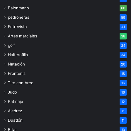
Balonmano
60
pedroneras
59
Entrevista
41
Artes marciales
38
golf
34
Halterofilia
34
Natación
20
Frontenis
18
Tiro con Arco
16
Judo
16
Patinaje
12
Ajedrez
11
Duatlón
11
Billar
10