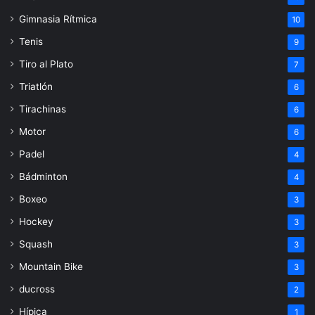
Gimnasia Rítmica
10
Tenis
9
Tiro al Plato
7
Triatlón
6
Tirachinas
6
Motor
6
Padel
4
Bádminton
4
Boxeo
3
Hockey
3
Squash
3
Mountain Bike
3
ducross
2
Hípica
1