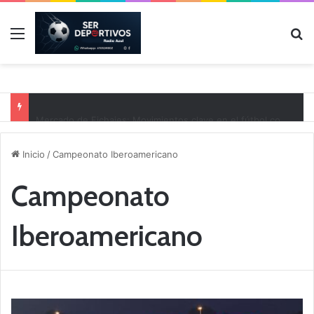
Menú
B
Mercado de Fichajes: Movimientos clave en el fútbol comarcal
Inicio
/
Campeonato Iberoamericano
Campeonato
Iberoamericano