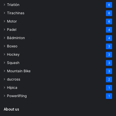
Triatlón
6
Tirachinas
6
Motor
6
Padel
4
Bádminton
4
Boxeo
3
Hockey
3
Squash
3
Mountain Bike
3
ducross
2
Hípica
1
Powerlifting
1
About us