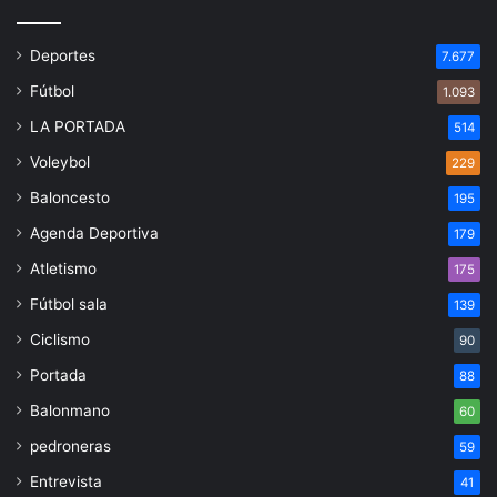
Deportes
7.677
Fútbol
1.093
LA PORTADA
514
Voleybol
229
Baloncesto
195
Agenda Deportiva
179
Atletismo
175
Fútbol sala
139
Ciclismo
90
Portada
88
Balonmano
60
pedroneras
59
Entrevista
41