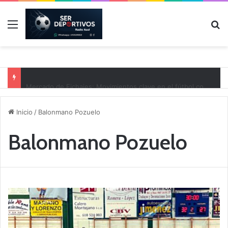
Menú
B
Mercado de Fichajes: Movimientos clave en el fútbol comarcal
Inicio
/
Balonmano Pozuelo
Balonmano Pozuelo