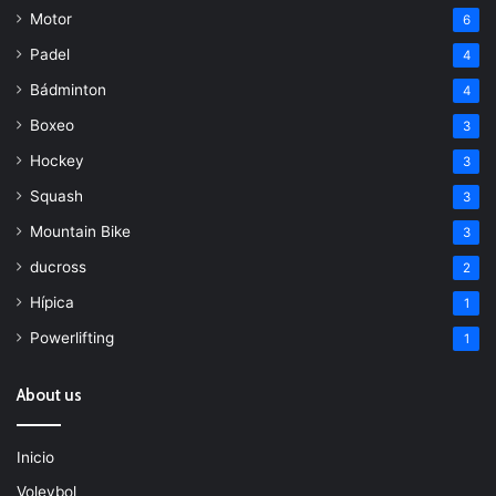
Motor
6
Padel
4
Bádminton
4
Boxeo
3
Hockey
3
Squash
3
Mountain Bike
3
ducross
2
Hípica
1
Powerlifting
1
About us
Inicio
Voleybol