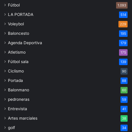
Fútbol
1.093
LA PORTADA
514
Voleybol
229
Baloncesto
195
Agenda Deportiva
179
Atletismo
175
Fútbol sala
139
Ciclismo
90
Portada
88
Balonmano
60
pedroneras
59
Entrevista
41
Artes marciales
38
golf
34