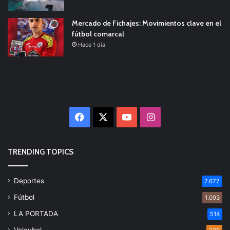
Mercado de Fichajes: Movimientos clave en el
fútbol comarcal
Hace 1 día
Facebook
X
YouTube
Instagram
TRENDING TOPICS
Deportes
7.677
Fútbol
1.093
LA PORTADA
514
Voleybol