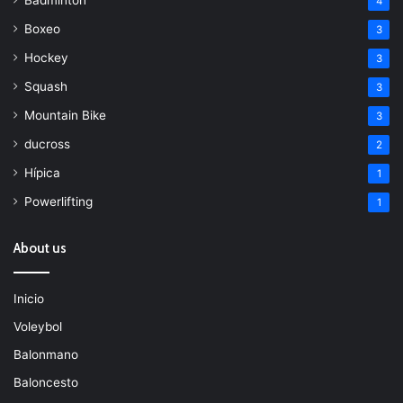
4
Boxeo
3
Hockey
3
Squash
3
Mountain Bike
3
ducross
2
Hípica
1
Powerlifting
1
About us
Inicio
Voleybol
Balonmano
Baloncesto