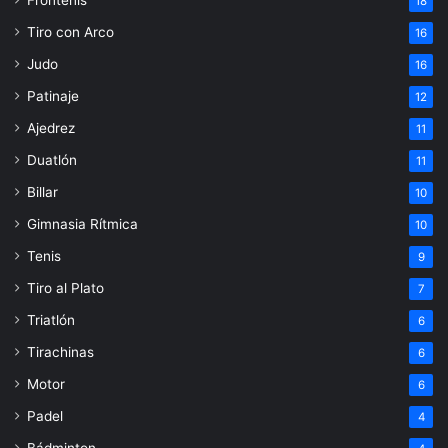
18
Tiro con Arco
16
Judo
16
Patinaje
12
Ajedrez
11
Duatlón
11
Billar
10
Gimnasia Rítmica
10
Tenis
9
Tiro al Plato
7
Triatlón
6
Tirachinas
6
Motor
6
Padel
4
Bádminton