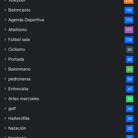
229
Baloncesto
195
Agenda Deportiva
179
Atletismo
175
Fútbol sala
139
Ciclismo
90
Portada
88
Balonmano
60
pedroneras
59
Entrevista
41
Artes marciales
38
golf
34
Halterofilia
34
Natación
20
Frontenis