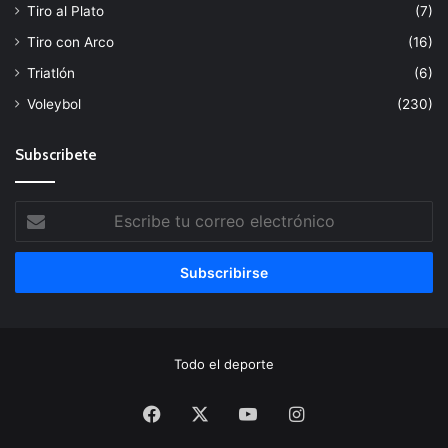
Tiro al Plato
(7)
Tiro con Arco
(16)
Triatlón
(6)
Voleybol
(230)
Subscribete
Escribe
tu
correo
electrónico
Todo el deporte
Facebook
X
YouTube
Instagram