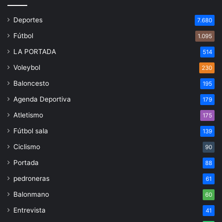
Deportes
7.680
Fútbol
1.095
LA PORTADA
514
Voleybol
230
Baloncesto
195
Agenda Deportiva
179
Atletismo
175
Fútbol sala
139
Ciclismo
90
Portada
88
pedroneras
61
Balonmano
60
Entrevista
41