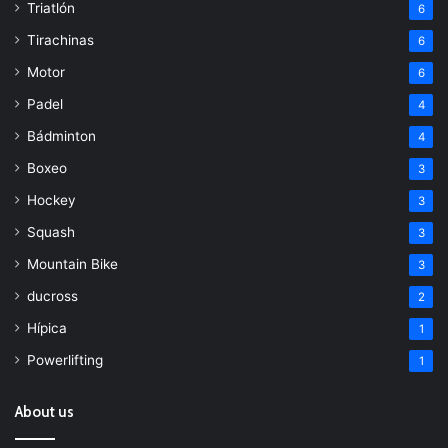
Triatlón
6
Tirachinas
6
Motor
6
Padel
4
Bádminton
4
Boxeo
3
Hockey
3
Squash
3
Mountain Bike
3
ducross
2
Hípica
1
Powerlifting
1
About us