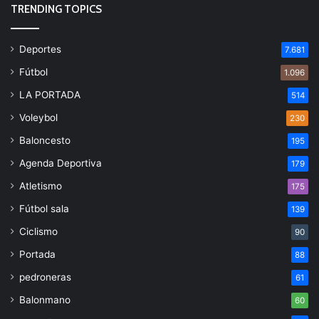
TRENDING TOPICS
Deportes
7.681
Fútbol
1.096
LA PORTADA
514
Voleybol
230
Baloncesto
195
Agenda Deportiva
179
Atletismo
175
Fútbol sala
139
Ciclismo
90
Portada
88
pedroneras
61
Balonmano
60