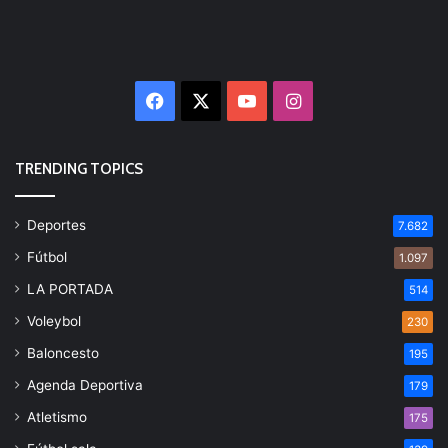
Facebook
X
YouTube
Instagram
TRENDING TOPICS
Deportes
7.682
Fútbol
1.097
LA PORTADA
514
Voleybol
230
Baloncesto
195
Agenda Deportiva
179
Atletismo
175