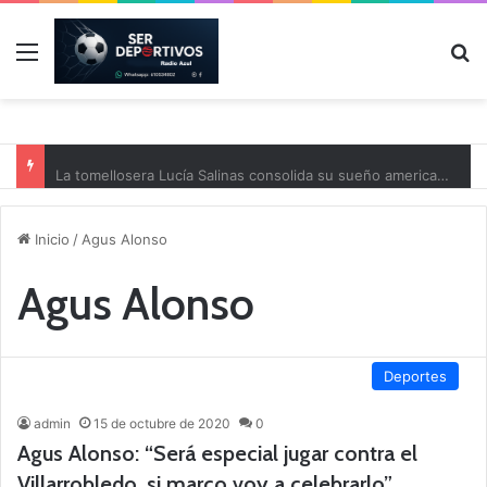
Menú
B
La tomellosera Lucía Salinas consolida su sueño americano: será asistente de entrenador de golf en Ohio mientras cursa su máster
Inicio
/
Agus Alonso
Agus Alonso
Deportes
admin
15 de octubre de 2020
0
Agus Alonso: “Será especial jugar contra el
Villarrobledo, si marco voy a celebrarlo”