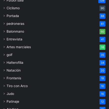
Fútbol sala
139
Ciclismo
90
Portada
88
pedroneras
61
Balonmano
60
Entrevista
41
Artes marciales
38
golf
35
Halterofilia
34
Natación
20
Frontenis
18
Tiro con Arco
16
Judo
16
Patinaje
12