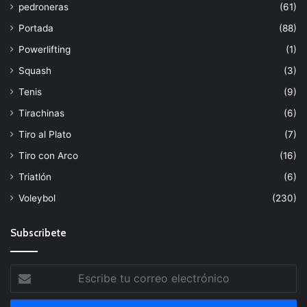
pedroneras
(61)
Portada
(88)
Powerlifting
(1)
Squash
(3)
Tenis
(9)
Tirachinas
(6)
Tiro al Plato
(7)
Tiro con Arco
(16)
Triatlón
(6)
Voleybol
(230)
Subscribete
Escribe
tu
correo