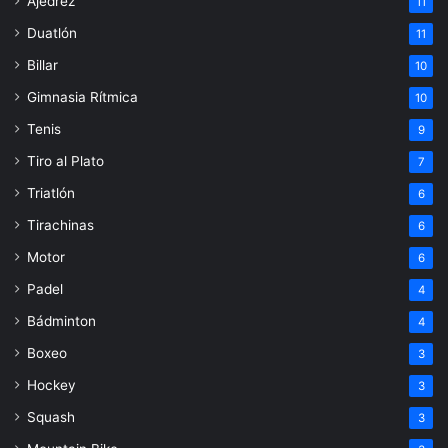
Ajedrez
11
Duatlón
11
Billar
10
Gimnasia Rítmica
10
Tenis
9
Tiro al Plato
7
Triatlón
6
Tirachinas
6
Motor
6
Padel
4
Bádminton
4
Boxeo
3
Hockey
3
Squash
3