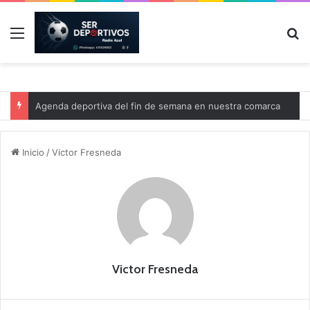
Menú
B
Agenda deportiva del fin de semana en nuestra comarca
Inicio
/
Victor Fresneda
Victor Fresneda