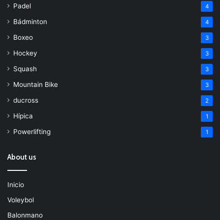
Padel
4
Bádminton
4
Boxeo
3
Hockey
3
Squash
3
Mountain Bike
3
ducross
2
Hípica
1
Powerlifting
1
About us
Inicio
Voleybol
Balonmano