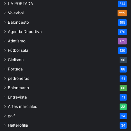
LA PORTADA
514
Voleybol
229
Baloncesto
195
Agenda Deportiva
179
Atletismo
175
Fútbol sala
139
Ciclismo
90
Portada
88
pedroneras
61
Balonmano
60
Entrevista
41
Artes marciales
38
golf
34
Halterofilia
34